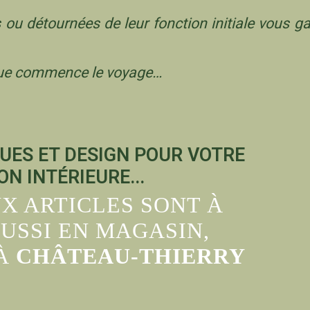
 ou détournées de leur fonction initiale vous gar
 que commence le voyage…
UES ET DESIGN POUR VOTRE
N INTÉRIEURE...
UX ARTICLES SONT À
USSI EN MAGASIN,
 À
CHÂTEAU-THIERRY