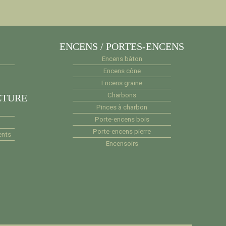
ENCENS / PORTES-ENCENS
Encens bâton
Encens cône
Encens graine
Charbons
CTURE
Pinces à charbon
Porte-encens bois
Porte-encens pierre
ents
Encensoirs
e