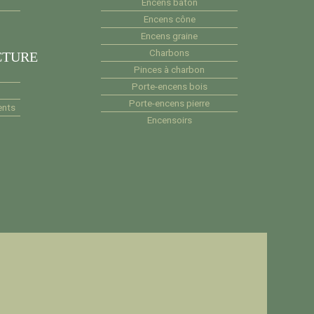
Encens bâton
Encens cône
Encens graine
Charbons
CTURE
Pinces à charbon
Porte-encens bois
Porte-encens pierre
ents
Encensoirs
e