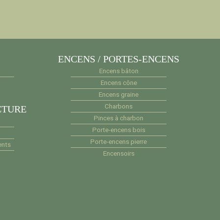
ENCENS / PORTES-ENCENS
Encens bâton
Encens cône
Encens graine
Charbons
CTURE
Pinces à charbon
Porte-encens bois
Porte-encens pierre
ents
Encensoirs
e