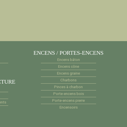
ENCENS / PORTES-ENCENS
Encens bâton
Encens cône
Encens graine
Charbons
CTURE
Pinces à charbon
Porte-encens bois
Porte-encens pierre
ents
Encensoirs
e