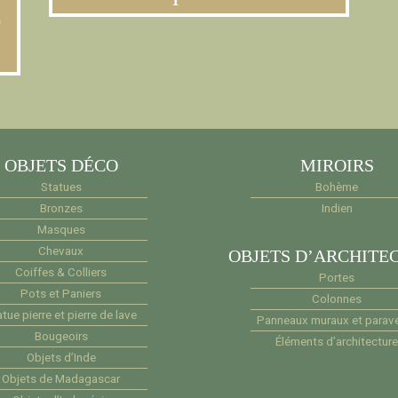
e
OBJETS DÉCO
MIROIRS
Statues
Bohème
Bronzes
Indien
Masques
Chevaux
OBJETS D’ARCHITE
Coiffes & Colliers
Portes
Pots et Paniers
Colonnes
tue pierre et pierre de lave
Panneaux muraux et parav
Bougeoirs
Éléments d’architectur
Objets d’Inde
Objets de Madagascar