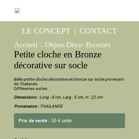
LE CONCEPT
|
CONTACT
Accueil
Objets Déco
Bronzes
→
:
:
Petite cloche en Bronze
décorative sur socle
Belle petite cloche décorative en bronze sur socle provenant
de Thaïlande.
Différentes sortes
Dimensions :
Long : 8 cm, Larg : 5 cm, H : 22 cm
Provenance :
THAILANDE
Prix de vente :
50 € unité