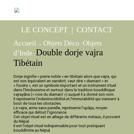
LE CONCEPT
|
CONTACT
Accueil
Objets Déco
Objets
→
:
Double dorje vajra
d’Inde
:
Tibétain
Dorje signifie « pierre noble » en tibétain alors que vajra, qui
est son équivalent en sanskrit, veut dire « diamant » et
« foudre », est un symbole important et un instrument rituel
dans l’hindouisme et surtout dans la tradition bouddhique
vajrayāna (« voie du diamant ») auquel il a donné son nom.
Il représente l’indestructibilité et l’immutabilité qui viennent à
bout de tous les obstacles.
Le vajra, arme sans pareille, représente l’upāya, moyen
efficace qui détruit l’ignorance.
Cet objet rituel est en alliage de différents métaux, il provient
du Népal.
Il est l’objet rituel indispensable pour tout pratiquant
bouddhiste au Népal.