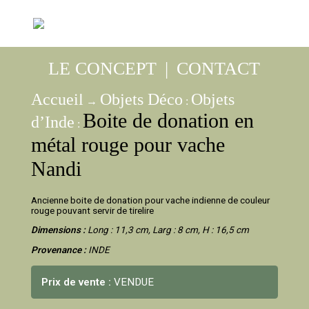
LE CONCEPT
|
CONTACT
Accueil
Objets Déco
Objets
→
:
Boite de donation en
d’Inde
:
métal rouge pour vache
Nandi
Ancienne boite de donation pour vache indienne de couleur
rouge pouvant servir de tirelire
Dimensions :
Long : 11,3 cm, Larg : 8 cm, H : 16,5 cm
Provenance :
INDE
Prix de vente :
VENDUE