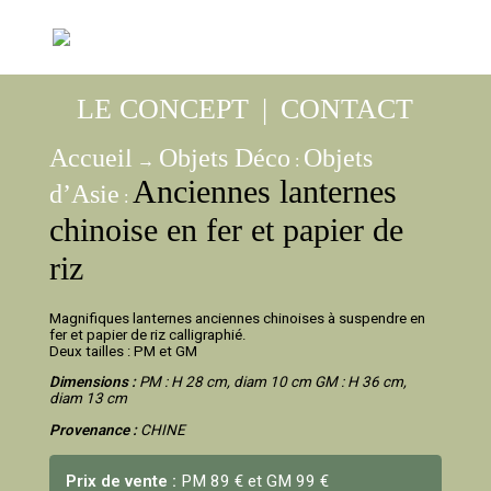
LE CONCEPT
|
CONTACT
Accueil
Objets Déco
Objets
→
:
Anciennes lanternes
d’Asie
:
chinoise en fer et papier de
riz
Magnifiques lanternes anciennes chinoises à suspendre en
fer et papier de riz calligraphié.
Deux tailles : PM et GM
Dimensions :
PM : H 28 cm, diam 10 cm GM : H 36 cm,
diam 13 cm
Provenance :
CHINE
Prix de vente :
PM 89 € et GM 99 €